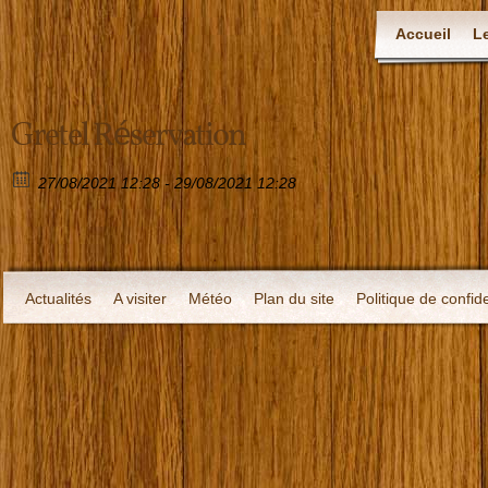
Accueil
L
Gretel Réservation
27/08/2021 12:28 - 29/08/2021 12:28
Actualités
A visiter
Météo
Plan du site
Politique de confide