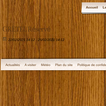
Accueil
L
GRETEL Réservé
22/02/2021 14:12 - 25/02/2021 14:12
Actualités
A visiter
Météo
Plan du site
Politique de confide