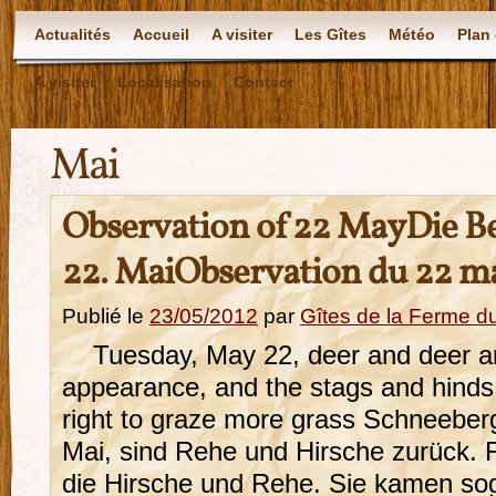
Actualités
Accueil
A visiter
Les Gîtes
Météo
Plan 
A visiter
Localisation
Contact
Mai
Observation of 22 May
Die B
22. Mai
Observation du 22 m
Publié le
23/05/2012
par
Gîtes de la Ferme 
Tuesday, May 22, deer and deer are
appearance, and the stags and hinds
right to graze more grass Schnee
Mai, sind Rehe und Hirsche zurück. F
die Hirsche und Rehe. Sie kamen so