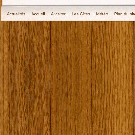
Actualités
Accueil
A visiter
Les Gîtes
Météo
Plan du sit
Localisation
Contact