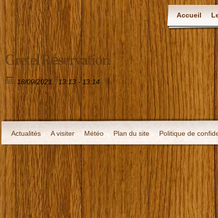
Accueil
L
Gretel Réservation
18/09/2021
13:13 - 13:14
Actualités
A visiter
Météo
Plan du site
Politique de confide