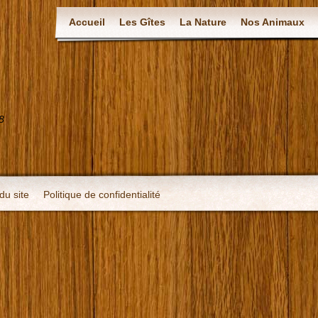
Accueil
Les Gîtes
La Nature
Nos Animaux
8
du site
Politique de confidentialité