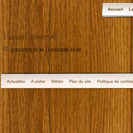
Accueil
L
Hansel Réservé
12/02/2021 15:36 - 14/02/2021 15:36
Actualités
A visiter
Météo
Plan du site
Politique de confide