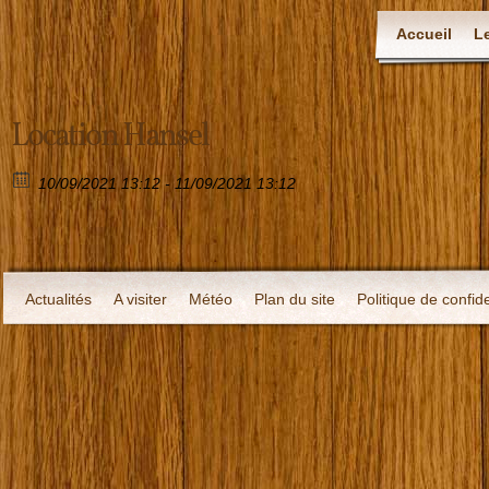
Accueil
L
Location Hansel
10/09/2021 13:12 - 11/09/2021 13:12
Actualités
A visiter
Météo
Plan du site
Politique de confide