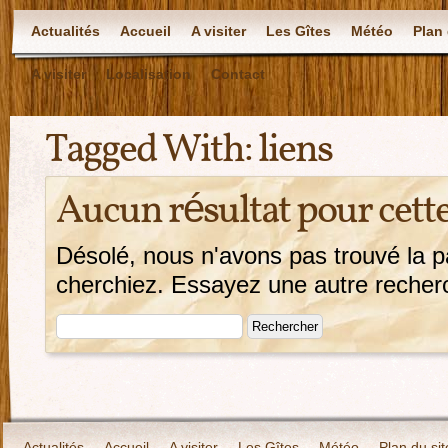
Actualités
Accueil
A visiter
Les Gîtes
Météo
Plan 
A visiter
Localisation
Contact
Tagged With:
liens
Aucun résultat pour cett
Désolé, nous n'avons pas trouvé la 
cherchiez. Essayez une autre recherch
Actualités
Accueil
A visiter
Les Gîtes
Météo
Plan du sit