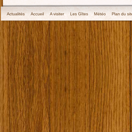
Actualités
Accueil
A visiter
Les Gîtes
Météo
Plan du sit
Localisation
Contact