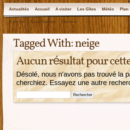
Actualités
Accueil
A visiter
Les Gîtes
Météo
Plan 
A visiter
Localisation
Contact
Tagged With:
neige
Aucun résultat pour cett
Désolé, nous n'avons pas trouvé la 
cherchiez. Essayez une autre recherch