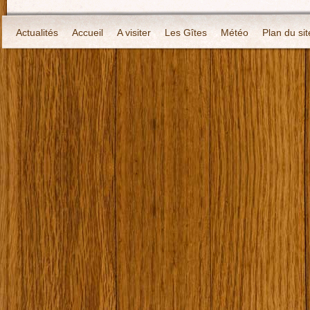
Actualités
Accueil
A visiter
Les Gîtes
Météo
Plan du sit
Localisation
Contact