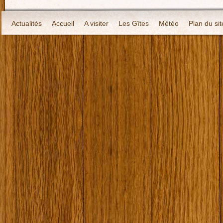
Actualités
Accueil
A visiter
Les Gîtes
Météo
Plan du sit
Localisation
Contact