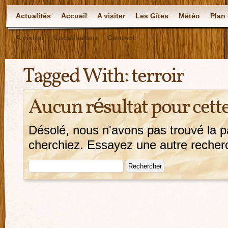
Actualités
Accueil
A visiter
Les Gîtes
Météo
Plan 
A visiter
Localisation
Contact
Tagged With:
terroir
Aucun résultat pour cett
Désolé, nous n'avons pas trouvé la 
cherchiez. Essayez une autre recherch